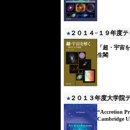
２０１４−１９年度
「超・宇宙
生閣
２０１３年度大学院
“Accretion P
Cambridge Un