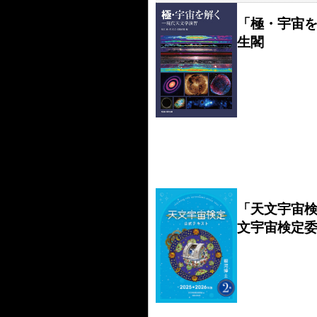
「極・宇宙
生閣
「天文宇宙
文宇宙検定