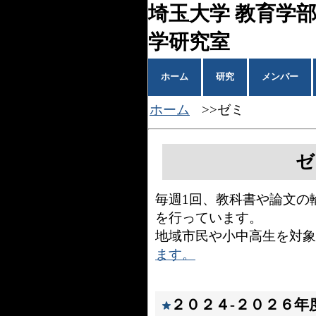
埼玉大学 教育学部
学研究室
ホーム
研究
メンバー
ホーム
>>ゼミ
ゼ
毎週1回、教科書や論文の
を行っています。
地域市民や小中高生を対
ます。
２０２４-２０２６年