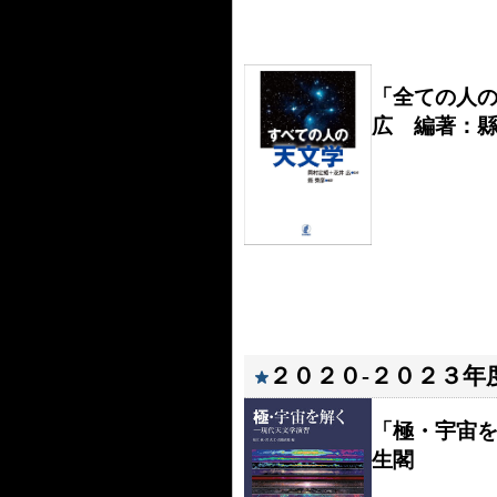
「全ての人
広 編著：
２０２０-２０２３年
「極・宇宙
生閣