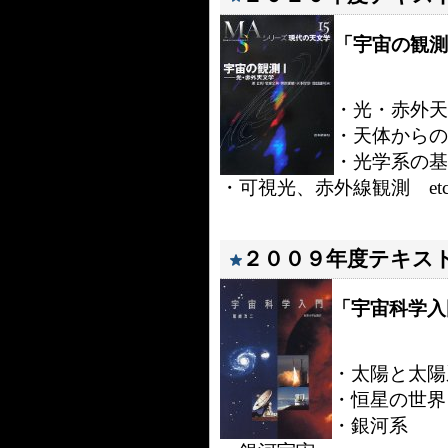
「宇宙の観測
・光・赤外天
・天体からの
・光学系の基
・可視光、赤外線観測 et
２００９年度テキス
「宇宙科学入
・太陽と太陽
・恒星の世界
・銀河系